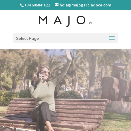
+34 606841622
hola@majogarciadoce.com
Select Page