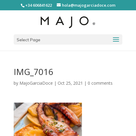
+34 606841622
hola@majogarciadoce.com
Select Page
IMG_7016
by
MajoGarciaDoce
|
Oct 25, 2021
|
0 comments