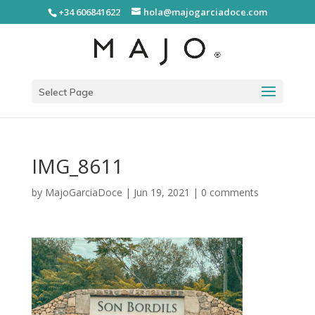
+34 606841622
hola@majogarciadoce.com
Select Page
IMG_8611
by
MajoGarciaDoce
|
Jun 19, 2021
|
0 comments