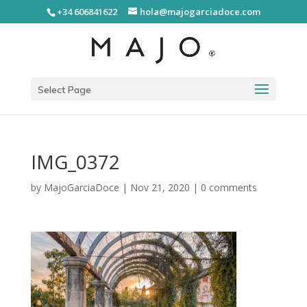
+34 606841622
hola@majogarciadoce.com
Select Page
IMG_0372
by
MajoGarciaDoce
|
Nov 21, 2020
|
0 comments