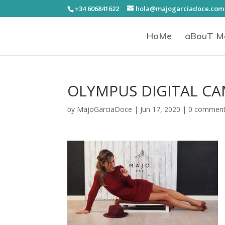
+34 606841622
hola@majogarciadoce.com
HoMe
aBouT M
OLYMPUS DIGITAL C
by
MajoGarciaDoce
|
Jun 17, 2020
|
0 commen