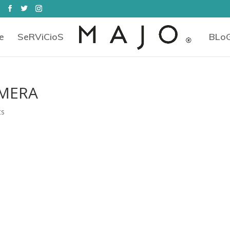
e
SeRViCioS
BLo
AMERA
ts