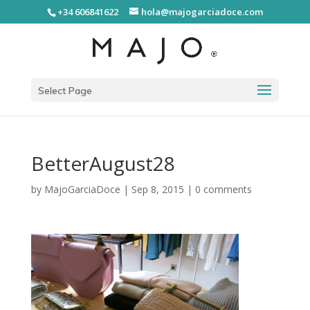
+34 606841622
hola@majogarciadoce.com
Select Page
BetterAugust28
by
MajoGarciaDoce
|
Sep 8, 2015
|
0 comments